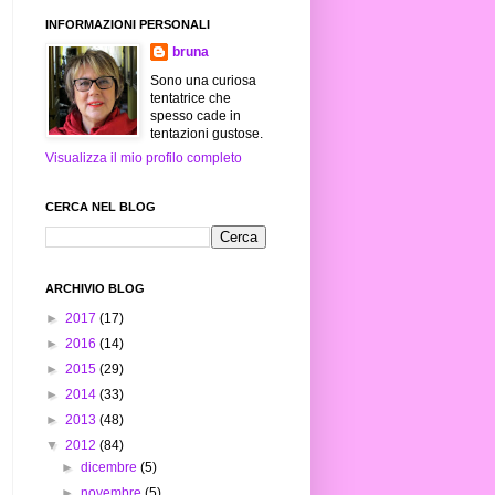
INFORMAZIONI PERSONALI
bruna
Sono una curiosa
tentatrice che
spesso cade in
tentazioni gustose.
Visualizza il mio profilo completo
CERCA NEL BLOG
ARCHIVIO BLOG
►
2017
(17)
►
2016
(14)
►
2015
(29)
►
2014
(33)
►
2013
(48)
▼
2012
(84)
►
dicembre
(5)
►
novembre
(5)