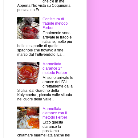
che c'è in me!
Appena l'ho vista su Coquinaria
postata da Fr...
Confettura di
fragole metodo
Ferber
Finalmente sono
arrivate le fragole
italiane, molto più
belle e saporite di quelle
spagnole che trovavo a fine
marzo dal fruttivendolo. La ...
Marmellata
d’arance 2°
metodo Ferber
Mi sono arrivate le
arance del FAI
direttamente dalla
Sicilia, dal Giardino della
Kolymbetra , piccola valle situata
nel cuore della Valle...
Marmellata
d'arance con il
metodo Ferber
Ecco questa
d'arance la
possiamo
chiamare marmellata anche nei