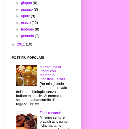
►
giugno
(6)
►
maggio
(8)
►
aprile
(9)
►
marzo
(12)
►
febbraio
(8)
►
gennaio
(7)
►
2011
(10)
POST PIÙ POPOLARI
Marmellata di
limoni con il
metodo di
Christine Ferber
Per mia grande
fortuna ho trovato
dei limoni biologici senza
trattamenti nocivi. Al mercato ho
scoperto la bancarella di due
ragazzi che ve...
Fichi caramellati
Mi sono sempre
piaciuti tantissimo i
fichi, ma tanto