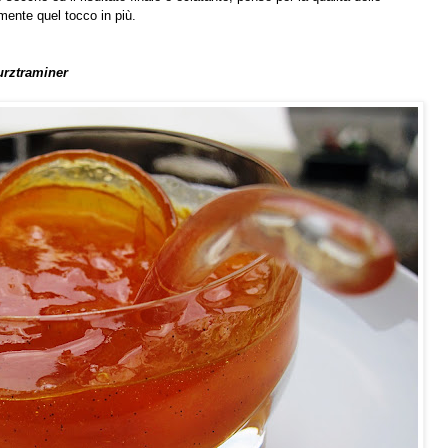
mente quel tocco in più.
wurztraminer