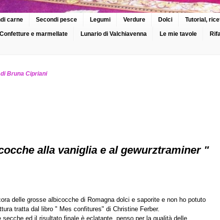
di carne
Secondi pesce
Legumi
Verdure
Dolci
Tutorial, ri
Confetture e marmellate
Lunario di Valchiavenna
Le mie tavole
Rif
 di Bruna Cipriani
cocche alla vaniglia e al gewurztraminer "
ancora delle grosse albicocche di Romagna dolci e saporite e non ho potuto
tura tratta dal libro " Mes confitures" di Christine Ferber.
 secche ed il risultato finale è eclatante, penso per la qualità delle