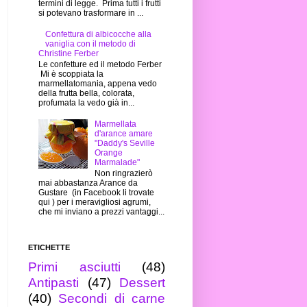
termini di legge. Prima tutti i frutti
si potevano trasformare in ...
Confettura di albicocche alla
vaniglia con il metodo di
Christine Ferber
Le confetture ed il metodo Ferber
Mi è scoppiata la
marmellatomania, appena vedo
della frutta bella, colorata,
profumata la vedo già in...
Marmellata
d'arance amare
"Daddy's Seville
Orange
Marmalade"
Non ringrazierò
mai abbastanza Arance da
Gustare (in Facebook li trovate
qui ) per i meravigliosi agrumi,
che mi inviano a prezzi vantaggi...
ETICHETTE
Primi asciutti
(48)
Antipasti
(47)
Dessert
(40)
Secondi di carne