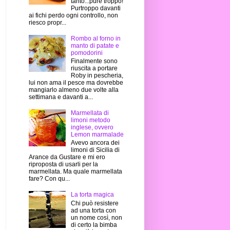
tanto...pure troppo!
Purtroppo davanti
ai fichi perdo ogni controllo, non
riesco propr...
Rombo al forno in
manto di patate e
pomodorini
Finalmente sono
riuscita a portare
Roby in pescheria,
lui non ama il pesce ma dovrebbe
mangiarlo almeno due volte alla
settimana e davanti a...
Marmellata di
limoni metodo
inglese, ovvero
Lemon marmalade
Avevo ancora dei
limoni di Sicilia di
Arance da Gustare e mi ero
riproposta di usarli per la
marmellata. Ma quale marmellata
fare? Con qu...
La torta magica
Chi può resistere
ad una torta con
un nome così, non
di certo la bimba