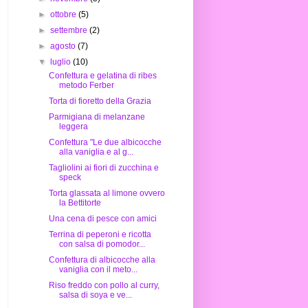
►
ottobre
(5)
►
settembre
(2)
►
agosto
(7)
▼
luglio
(10)
Confettura e gelatina di ribes
metodo Ferber
Torta di fioretto della Grazia
Parmigiana di melanzane
leggera
Confettura "Le due albicocche
alla vaniglia e al g...
Tagliolini ai fiori di zucchina e
speck
Torta glassata al limone ovvero
la Bettitorte
Una cena di pesce con amici
Terrina di peperoni e ricotta
con salsa di pomodor...
Confettura di albicocche alla
vaniglia con il meto...
Riso freddo con pollo al curry,
salsa di soya e ve...