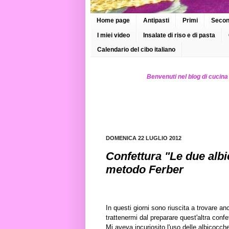
Home page
Antipasti
Primi
Secon
I miei video
Insalate di riso e di pasta
Calendario del cibo italiano
Benvenuti nel blog di cucina
DOMENICA 22 LUGLIO 2012
Confettura "Le due albi
metodo Ferber
In questi giorni sono riuscita a trovare 
trattenermi dal preparare quest'altra confet
Mi aveva incuriosito l'uso delle albicocche